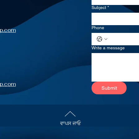
Subject
*
Phone
up.com
Write a message
up.com
Submit
ਵਾਪਸ ਜਾਓ